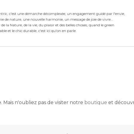
ntric,
c'est
une démarche décomplexée,
un engagement guidé par l'envie,
ie de nature, une nouvelle harmonie,
un message de joie de vivre…
e la Nature, de la vie, du plaisir et des belles choses, quand le green
rable et le chic durable, c'est ici qu'on en parle.
 Mais n'oubliez pas de visiter notre
boutique
et découvr