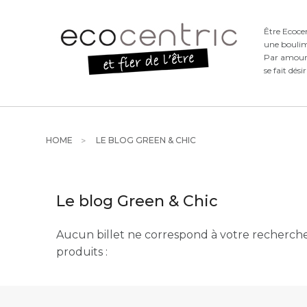
Être Ecoce
une boulim
Par amour d
se fait dési
HOME
LE BLOG GREEN & CHIC
Le blog Green & Chic
Aucun billet ne correspond à votre recherche.
produits :