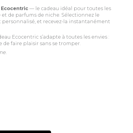
 Ecocentric
— le cadeau idéal pour toutes les
et de parfums de niche. Sélectionnez le
ot personnalisé, et recevez-la instantanément
deau Ecocentric s’adapte à toutes les envies :
de faire plaisir sans se tromper.
ne.