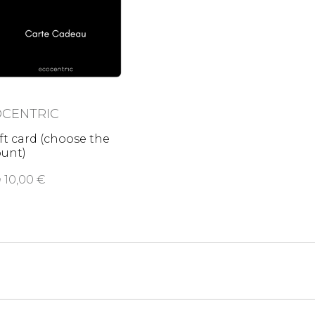
OCENTRIC
ft card (choose the
unt)
m
10,00 €