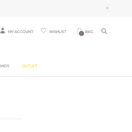
×
MY ACCOUNT
WISHLIST
BAG
0
ANDS
OUTLET