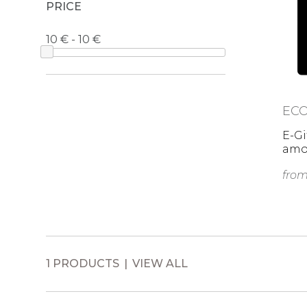
PRICE
10 € - 10 €
EC
E-Gi
amo
fro
1 PRODUCTS
VIEW ALL