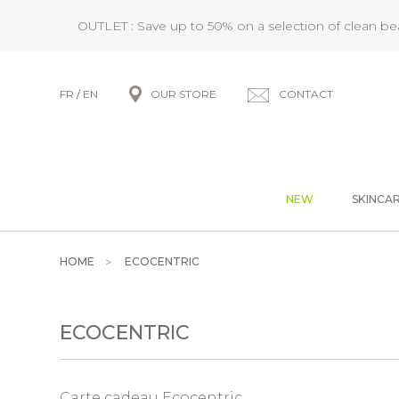
OUTLET : Save up to 50% on a selection of clean b
FR
/
EN
OUR STORE
CONTACT
NEW
SKINCA
HOME
ECOCENTRIC
ECOCENTRIC
Carte cadeau Ecocentric